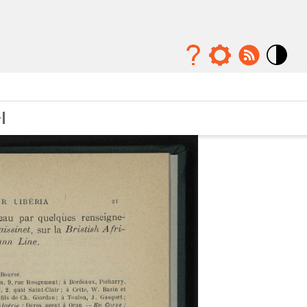
Mode
contraste
élévé