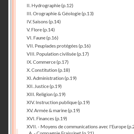
II. Hydrographie
(p.12)
III. Orographie & Géologie
(p.13)
IV. Saisons
(p.14)
V. Flore
(p.14)
VI. Faune
(p.16)
VII. Peuplades protégées
(p.16)
VIII. Population civilisée
(p.17)
IX. Commerce
(p.17)
X. Constitution
(p.18)
XI. Administration
(p.19)
XII. Justice
(p.19)
XIII. Religion
(p.19)
XIV. Instruction publique
(p.19)
XV. Armée & marine
(p.19)
XVI. Finances
(p.19)
XVII. - Moyens de communications avec l'Europe
(p.
A. - Compagnie Fraissinet
(p.21)