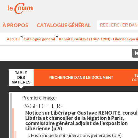
À PROPOS
CATALOGUE GÉNÉRAL
Accueil
Catalogue général
Renoite, Gustave (1847-1903) - Libéria : Expos
TABLE
T
DES
RECHERCHE DANS LE DOCUMENT
OC
MATIÈRES
Première image
PAGE DE TITRE
Notice sur Libéria par Gustave RENOITE, consul
Libéria et chancelier de la légation à Paris,
commissaire général adjoint de l'exposition
Libérienne
(p.9)
I. Historique & considérations générales
(p.9)