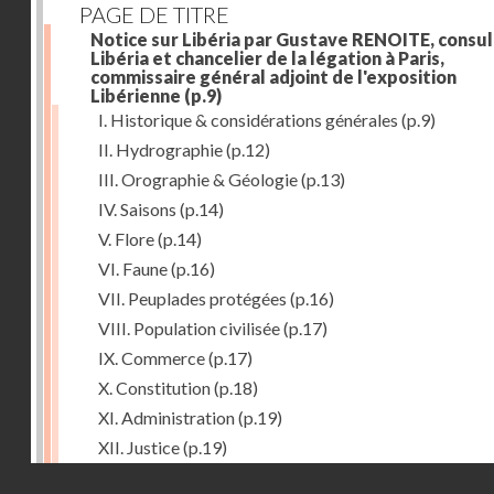
PAGE DE TITRE
Notice sur Libéria par Gustave RENOITE, consul
Libéria et chancelier de la légation à Paris,
commissaire général adjoint de l'exposition
Libérienne
(p.9)
I. Historique & considérations générales
(p.9)
II. Hydrographie
(p.12)
III. Orographie & Géologie
(p.13)
IV. Saisons
(p.14)
V. Flore
(p.14)
VI. Faune
(p.16)
VII. Peuplades protégées
(p.16)
VIII. Population civilisée
(p.17)
IX. Commerce
(p.17)
X. Constitution
(p.18)
XI. Administration
(p.19)
XII. Justice
(p.19)
Droits réservés - CNAM
XIII. Religion
(p.19)