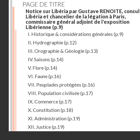
PAGE DE TITRE
Notice sur Libéria par Gustave RENOITE, consul
Libéria et chancelier de la légation à Paris,
commissaire général adjoint de l'exposition
Libérienne
(p.9)
I. Historique & considérations générales
(p.9)
II. Hydrographie
(p.12)
III. Orographie & Géologie
(p.13)
IV. Saisons
(p.14)
V. Flore
(p.14)
VI. Faune
(p.16)
VII. Peuplades protégées
(p.16)
VIII. Population civilisée
(p.17)
IX. Commerce
(p.17)
X. Constitution
(p.18)
XI. Administration
(p.19)
XII. Justice
(p.19)
Droits réservés - CNAM
XIII. Religion
(p.19)