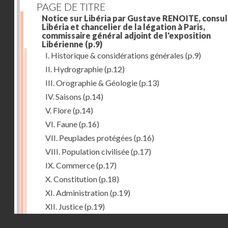
PAGE DE TITRE
Notice sur Libéria par Gustave RENOITE, consul
Libéria et chancelier de la légation à Paris,
commissaire général adjoint de l'exposition
Libérienne
(p.9)
I. Historique & considérations générales
(p.9)
II. Hydrographie
(p.12)
III. Orographie & Géologie
(p.13)
IV. Saisons
(p.14)
V. Flore
(p.14)
VI. Faune
(p.16)
VII. Peuplades protégées
(p.16)
VIII. Population civilisée
(p.17)
IX. Commerce
(p.17)
X. Constitution
(p.18)
XI. Administration
(p.19)
XII. Justice
(p.19)
Droits réservés - CNAM
XIII. Religion
(p.19)