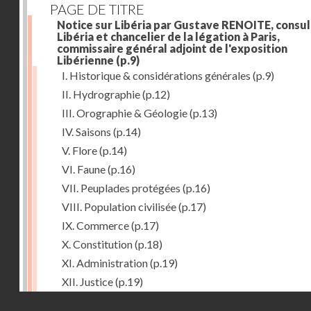
PAGE DE TITRE
Notice sur Libéria par Gustave RENOITE, consul
Libéria et chancelier de la légation à Paris,
commissaire général adjoint de l'exposition
Libérienne
(p.9)
I. Historique & considérations générales
(p.9)
II. Hydrographie
(p.12)
III. Orographie & Géologie
(p.13)
IV. Saisons
(p.14)
V. Flore
(p.14)
VI. Faune
(p.16)
VII. Peuplades protégées
(p.16)
VIII. Population civilisée
(p.17)
IX. Commerce
(p.17)
X. Constitution
(p.18)
XI. Administration
(p.19)
XII. Justice
(p.19)
Droits réservés - CNAM
XIII. Religion
(p.19)