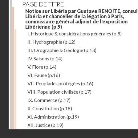
PAGE DE TITRE
Notice sur Libéria par Gustave RENOITE, consul
Libéria et chancelier de la légation à Paris,
commissaire général adjoint de l'exposition
Libérienne
(p.9)
I. Historique & considérations générales
(p.9)
II. Hydrographie
(p.12)
III. Orographie & Géologie
(p.13)
IV. Saisons
(p.14)
V. Flore
(p.14)
VI. Faune
(p.16)
VII. Peuplades protégées
(p.16)
VIII. Population civilisée
(p.17)
IX. Commerce
(p.17)
X. Constitution
(p.18)
XI. Administration
(p.19)
XII. Justice
(p.19)
Droits réservés - CNAM
XIII. Religion
(p.19)