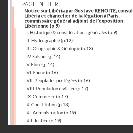
PAGE DE TITRE
Notice sur Libéria par Gustave RENOITE, consul
Libéria et chancelier de la légation à Paris,
commissaire général adjoint de l'exposition
Libérienne
(p.9)
I. Historique & considérations générales
(p.9)
II. Hydrographie
(p.12)
III. Orographie & Géologie
(p.13)
IV. Saisons
(p.14)
V. Flore
(p.14)
VI. Faune
(p.16)
VII. Peuplades protégées
(p.16)
VIII. Population civilisée
(p.17)
IX. Commerce
(p.17)
X. Constitution
(p.18)
XI. Administration
(p.19)
XII. Justice
(p.19)
Droits réservés - CNAM
XIII. Religion
(p.19)