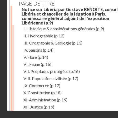
PAGE DE TITRE
Notice sur Libéria par Gustave RENOITE, consul
Libéria et chancelier de la légation à Paris,
commissaire général adjoint de l'exposition
Libérienne
(p.9)
I. Historique & considérations générales
(p.9)
II. Hydrographie
(p.12)
III. Orographie & Géologie
(p.13)
IV. Saisons
(p.14)
V. Flore
(p.14)
VI. Faune
(p.16)
VII. Peuplades protégées
(p.16)
VIII. Population civilisée
(p.17)
IX. Commerce
(p.17)
X. Constitution
(p.18)
XI. Administration
(p.19)
XII. Justice
(p.19)
Droits réservés - CNAM
XIII. Religion
(p.19)