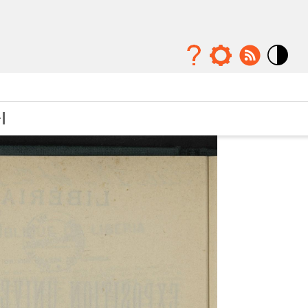
Mode
contraste
élévé