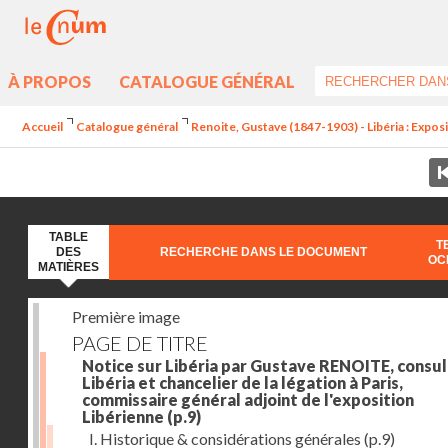
À PROPOS
CATALOGUE GÉNÉRAL
Accueil
Catalogue général
Renoite, Gustave (1847-1903) - Libéria : Expos
TABLE
T
DES
RECHERCHE DANS LE DOCUMENT
OC
MATIÈRES
Première image
PAGE DE TITRE
Notice sur Libéria par Gustave RENOITE, consul
Libéria et chancelier de la légation à Paris,
commissaire général adjoint de l'exposition
Libérienne
(p.9)
I. Historique & considérations générales
(p.9)