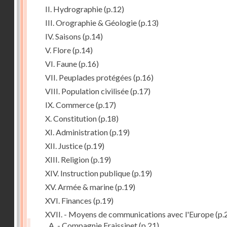
II. Hydrographie
(p.12)
III. Orographie & Géologie
(p.13)
IV. Saisons
(p.14)
V. Flore
(p.14)
VI. Faune
(p.16)
VII. Peuplades protégées
(p.16)
VIII. Population civilisée
(p.17)
IX. Commerce
(p.17)
X. Constitution
(p.18)
XI. Administration
(p.19)
XII. Justice
(p.19)
XIII. Religion
(p.19)
XIV. Instruction publique
(p.19)
XV. Armée & marine
(p.19)
XVI. Finances
(p.19)
XVII. - Moyens de communications avec l'Europe
(p.
A. - Compagnie Fraissinet
(p.21)