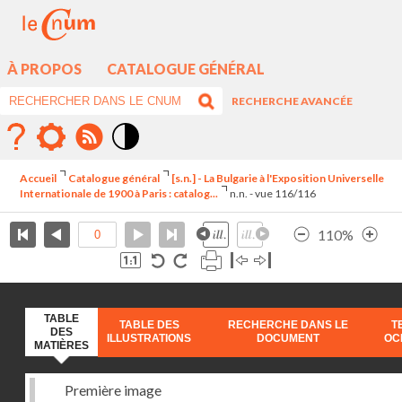
À PROPOS
CATALOGUE GÉNÉRAL
RECHERCHE AVANCÉE
Mode
contraste
Accueil
Catalogue général
[s.n.] - La Bulgarie à l'Exposition Universelle
élévé
Internationale de 1900 à Paris : catalog...
n.n. - vue 116/116
110%
TABLE
TABLE DES
RECHERCHE DANS LE
T
DES
ILLUSTRATIONS
DOCUMENT
OC
MATIÈRES
Première image