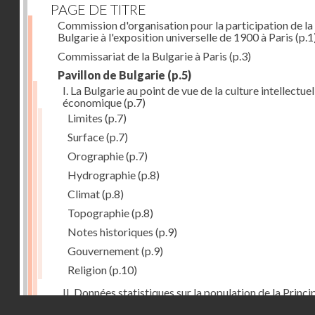
PAGE DE TITRE
Commission d'organisation pour la participation de la
Bulgarie à l'exposition universelle de 1900 à Paris
(p.1
Commissariat de la Bulgarie à Paris
(p.3)
Pavillon de Bulgarie
(p.5)
I. La Bulgarie au point de vue de la culture intellectuel
économique
(p.7)
Limites
(p.7)
Surface
(p.7)
Orographie
(p.7)
Hydrographie
(p.8)
Climat
(p.8)
Topographie
(p.8)
Notes historiques
(p.9)
Gouvernement
(p.9)
Religion
(p.10)
II. Données statistiques sur la population de la Princ
Droits réservés - CNAM
de la Bulgarie
(p.10)