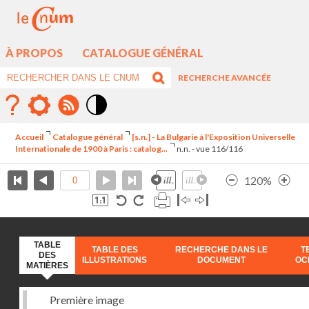
À PROPOS
CATALOGUE GÉNÉRAL
RECHERCHE AVANCÉE
Mode
contraste
Accueil
Catalogue général
[s.n.] - La Bulgarie à l'Exposition Universelle
élévé
Internationale de 1900 à Paris : catalog...
n.n. - vue 116/116
120%
TABLE
TABLE DES
RECHERCHE DANS LE
T
DES
ILLUSTRATIONS
DOCUMENT
OC
MATIÈRES
Première image