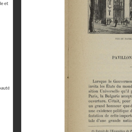
le et
ipauté