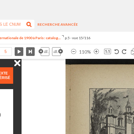
RECHERCHE AVANCÉE
ternationale de 1900 à Paris : catalog...
p.5 - vue 15/116
110%
EXTE
ÉRISÉ
)