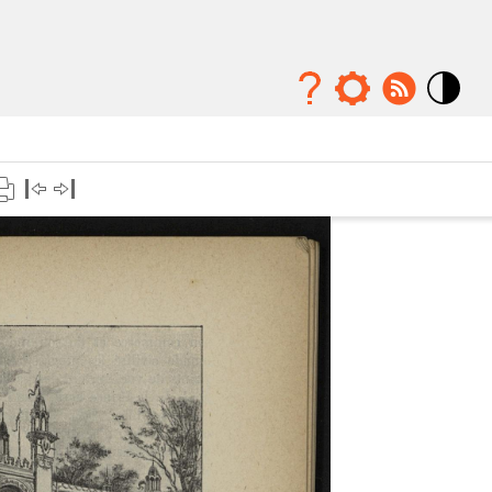
Mode
contraste
élévé