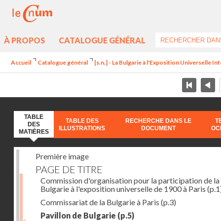
À PROPOS
CATALOGUE GÉNÉRAL
Accueil
Catalogue général
[s.n.] - La Bulgarie à l'Exposition Universelle In
TABLE
TABLE DES
RECHERCHE DANS LE
T
DES
ILLUSTRATIONS
DOCUMENT
OC
MATIÈRES
Première image
PAGE DE TITRE
Commission d'organisation pour la participation de la
Bulgarie à l'exposition universelle de 1900 à Paris
(p.1
Commissariat de la Bulgarie à Paris
(p.3)
Pavillon de Bulgarie
(p.5)