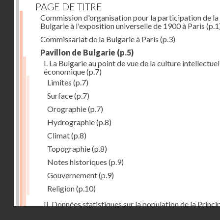
PAGE DE TITRE
Commission d'organisation pour la participation de la
Bulgarie à l'exposition universelle de 1900 à Paris
(p.1
Commissariat de la Bulgarie à Paris
(p.3)
Pavillon de Bulgarie
(p.5)
I. La Bulgarie au point de vue de la culture intellectuel
économique
(p.7)
Limites
(p.7)
Surface
(p.7)
Orographie
(p.7)
Hydrographie
(p.8)
Climat
(p.8)
Topographie
(p.8)
Notes historiques
(p.9)
Gouvernement
(p.9)
Religion
(p.10)
II. Données statistiques sur la population de la Princ
Droits réservés - CNAM
de la Bulgarie
(p.10)