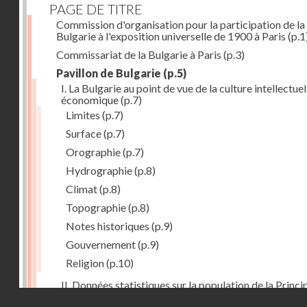
PAGE DE TITRE
Commission d'organisation pour la participation de la
Bulgarie à l'exposition universelle de 1900 à Paris
(p.1
Commissariat de la Bulgarie à Paris
(p.3)
Pavillon de Bulgarie
(p.5)
I. La Bulgarie au point de vue de la culture intellectuel
économique
(p.7)
Limites
(p.7)
Surface
(p.7)
Orographie
(p.7)
Hydrographie
(p.8)
Climat
(p.8)
Topographie
(p.8)
Notes historiques
(p.9)
Gouvernement
(p.9)
Religion
(p.10)
II. Données statistiques sur la population de la Princ
Droits réservés - CNAM
de la Bulgarie
(p.10)