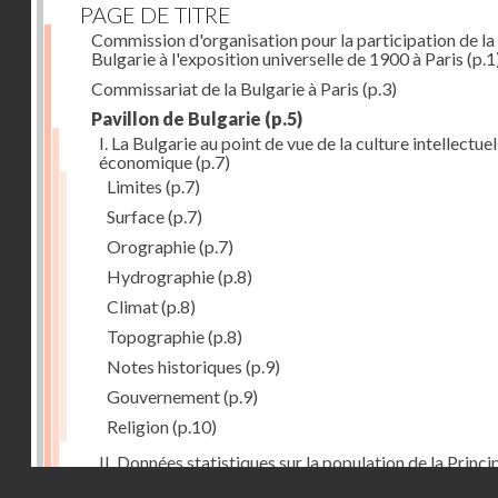
PAGE DE TITRE
Commission d'organisation pour la participation de la
Bulgarie à l'exposition universelle de 1900 à Paris
(p.1
Commissariat de la Bulgarie à Paris
(p.3)
Pavillon de Bulgarie
(p.5)
I. La Bulgarie au point de vue de la culture intellectuel
économique
(p.7)
Limites
(p.7)
Surface
(p.7)
Orographie
(p.7)
Hydrographie
(p.8)
Climat
(p.8)
Topographie
(p.8)
Notes historiques
(p.9)
Gouvernement
(p.9)
Religion
(p.10)
II. Données statistiques sur la population de la Princ
Droits réservés - CNAM
de la Bulgarie
(p.10)