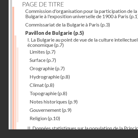
PAGE DE TITRE
Commission d'organisation pour la participation de la
Bulgarie à l'exposition universelle de 1900 à Paris
(p.1
Commissariat de la Bulgarie à Paris
(p.3)
Pavillon de Bulgarie
(p.5)
I. La Bulgarie au point de vue de la culture intellectuel
économique
(p.7)
Limites
(p.7)
Surface
(p.7)
Orographie
(p.7)
Hydrographie
(p.8)
Climat
(p.8)
Topographie
(p.8)
Notes historiques
(p.9)
Gouvernement
(p.9)
Religion
(p.10)
II. Données statistiques sur la population de la Princ
Droits réservés - CNAM
de la Bulgarie
(p.10)