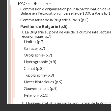
PAGE DE TITRE
Commission d'organisation pour la participation de la
Bulgarie à l'exposition universelle de 1900 à Paris
(p.1
Commissariat de la Bulgarie à Paris
(p.3)
Pavillon de Bulgarie
(p.5)
I. La Bulgarie au point de vue de la culture intellectuel
économique
(p.7)
Limites
(p.7)
Surface
(p.7)
Orographie
(p.7)
Hydrographie
(p.8)
Climat
(p.8)
Topographie
(p.8)
Notes historiques
(p.9)
Gouvernement
(p.9)
Religion
(p.10)
II. Données statistiques sur la population de la Princ
Droits réservés - CNAM
de la Bulgarie
(p.10)