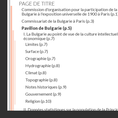
PAGE DE TITRE
Commission d'organisation pour la participation de la
Bulgarie à l'exposition universelle de 1900 à Paris
(p.1
Commissariat de la Bulgarie à Paris
(p.3)
Pavillon de Bulgarie
(p.5)
I. La Bulgarie au point de vue de la culture intellectuel
économique
(p.7)
Limites
(p.7)
Surface
(p.7)
Orographie
(p.7)
Hydrographie
(p.8)
Climat
(p.8)
Topographie
(p.8)
Notes historiques
(p.9)
Gouvernement
(p.9)
Religion
(p.10)
II. Données statistiques sur la population de la Princ
Droits réservés - CNAM
de la Bulgarie
(p.10)