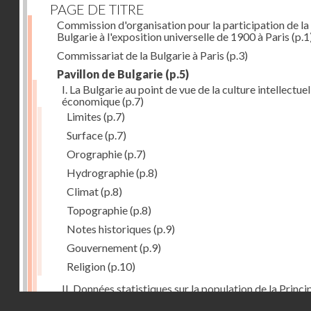
PAGE DE TITRE
Commission d'organisation pour la participation de la
Bulgarie à l'exposition universelle de 1900 à Paris
(p.1
Commissariat de la Bulgarie à Paris
(p.3)
Pavillon de Bulgarie
(p.5)
I. La Bulgarie au point de vue de la culture intellectuel
économique
(p.7)
Limites
(p.7)
Surface
(p.7)
Orographie
(p.7)
Hydrographie
(p.8)
Climat
(p.8)
Topographie
(p.8)
Notes historiques
(p.9)
Gouvernement
(p.9)
Religion
(p.10)
II. Données statistiques sur la population de la Princ
Droits réservés - CNAM
de la Bulgarie
(p.10)