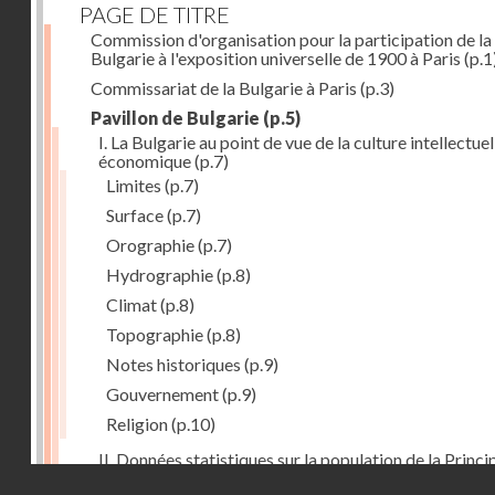
PAGE DE TITRE
Commission d'organisation pour la participation de la
Bulgarie à l'exposition universelle de 1900 à Paris
(p.1
Commissariat de la Bulgarie à Paris
(p.3)
Pavillon de Bulgarie
(p.5)
I. La Bulgarie au point de vue de la culture intellectuel
économique
(p.7)
Limites
(p.7)
Surface
(p.7)
Orographie
(p.7)
Hydrographie
(p.8)
Climat
(p.8)
Topographie
(p.8)
Notes historiques
(p.9)
Gouvernement
(p.9)
Religion
(p.10)
II. Données statistiques sur la population de la Princ
Droits réservés - CNAM
de la Bulgarie
(p.10)