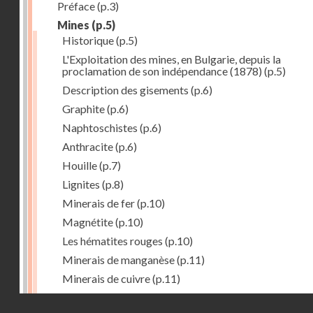
Préface
(p.3)
Mines
(p.5)
Historique
(p.5)
L'Exploitation des mines, en Bulgarie, depuis la
proclamation de son indépendance (1878)
(p.5)
Description des gisements
(p.6)
Graphite
(p.6)
Naphtoschistes
(p.6)
Anthracite
(p.6)
Houille
(p.7)
Lignites
(p.8)
Minerais de fer
(p.10)
Magnétite
(p.10)
Les hématites rouges
(p.10)
Minerais de manganèse
(p.11)
Minerais de cuivre
(p.11)
Minerais de plomb
(p.12)
Droits réservés - CNAM