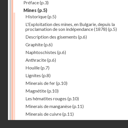
Préface
(p.3)
Mines
(p.5)
Historique
(p.5)
L'Exploitation des mines, en Bulgarie, depuis la
proclamation de son indépendance (1878)
(p.5)
Description des gisements
(p.6)
Graphite
(p.6)
Naphtoschistes
(p.6)
Anthracite
(p.6)
Houille
(p.7)
Lignites
(p.8)
Minerais de fer
(p.10)
Magnétite
(p.10)
Les hématites rouges
(p.10)
Minerais de manganèse
(p.11)
Minerais de cuivre
(p.11)
Minerais de plomb
(p.12)
Droits réservés - CNAM