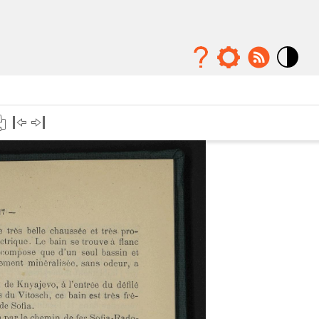
Mode
contraste
élévé