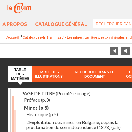
À PROPOS
CATALOGUE GÉNÉRAL
Accueil
Catalogue général
[s.n.] - Les mines, carrières, eaux minérales et
TABLE
TABLE DES
RECHERCHE DANS LE
T
DES
ILLUSTRATIONS
DOCUMENT
OC
MATIÈRES
PAGE DE TITRE (Première image)
Préface
(p.3)
Mines
(p.5)
Historique
(p.5)
L'Exploitation des mines, en Bulgarie, depuis la
proclamation de son indépendance (1878)
(p.5)