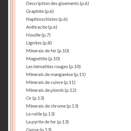
Description des gisements
(p.6)
Graphite
(p.6)
Naphtoschistes
(p.6)
Anthracite
(p.6)
Houille
(p.7)
Lignites
(p.8)
Minerais de fer
(p.10)
Magnétite
(p.10)
Les hématites rouges
(p.10)
Minerais de manganèse
(p.11)
Minerais de cuivre
(p.11)
Minerais de plomb
(p.12)
Or
(p.13)
Minerais de chrome
(p.13)
Le rutile
(p.13)
La pyrite de fer
(p.13)
Gypse
(p.13)