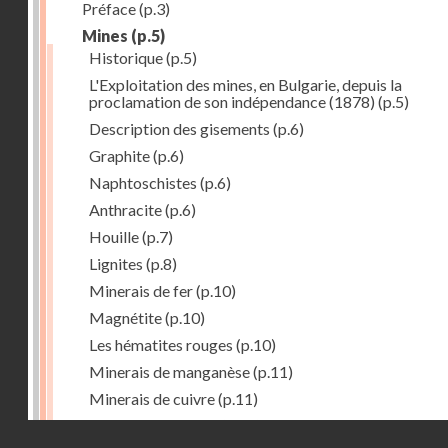
Préface
(p.3)
Mines
(p.5)
Historique
(p.5)
L'Exploitation des mines, en Bulgarie, depuis la
proclamation de son indépendance (1878)
(p.5)
Description des gisements
(p.6)
Graphite
(p.6)
Naphtoschistes
(p.6)
Anthracite
(p.6)
Houille
(p.7)
Lignites
(p.8)
Minerais de fer
(p.10)
Magnétite
(p.10)
Les hématites rouges
(p.10)
Minerais de manganèse
(p.11)
Minerais de cuivre
(p.11)
Minerais de plomb
(p.12)
Droits réservés - CNAM