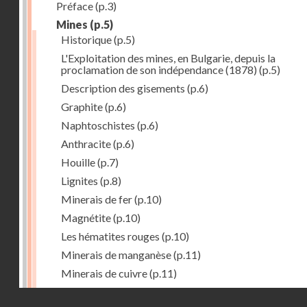
Préface
(p.3)
Mines
(p.5)
Historique
(p.5)
L'Exploitation des mines, en Bulgarie, depuis la
proclamation de son indépendance (1878)
(p.5)
Description des gisements
(p.6)
Graphite
(p.6)
Naphtoschistes
(p.6)
Anthracite
(p.6)
Houille
(p.7)
Lignites
(p.8)
Minerais de fer
(p.10)
Magnétite
(p.10)
Les hématites rouges
(p.10)
Minerais de manganèse
(p.11)
Minerais de cuivre
(p.11)
Minerais de plomb
(p.12)
Droits réservés - CNAM