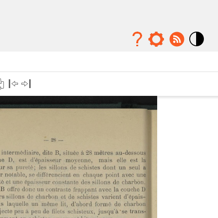
Mode
contraste
élévé