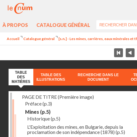
À PROPOS
CATALOGUE GÉNÉRAL
Accueil
Catalogue général
[s.n.] - Les mines, carrières, eaux minérales et
TABLE
TABLE DES
RECHERCHE DANS LE
T
DES
ILLUSTRATIONS
DOCUMENT
OC
MATIÈRES
PAGE DE TITRE (Première image)
Préface
(p.3)
Mines
(p.5)
Historique
(p.5)
L'Exploitation des mines, en Bulgarie, depuis la
proclamation de son indépendance (1878)
(p.5)