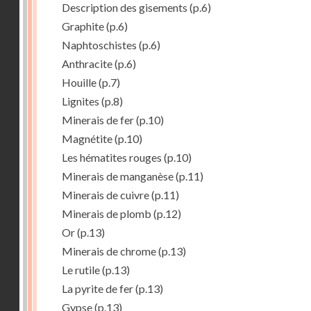
Description des gisements
(p.6)
Graphite
(p.6)
Naphtoschistes
(p.6)
Anthracite
(p.6)
Houille
(p.7)
Lignites
(p.8)
Minerais de fer
(p.10)
Magnétite
(p.10)
Les hématites rouges
(p.10)
Minerais de manganèse
(p.11)
Minerais de cuivre
(p.11)
Minerais de plomb
(p.12)
Or
(p.13)
Minerais de chrome
(p.13)
Le rutile
(p.13)
La pyrite de fer
(p.13)
Gypse
(p.13)