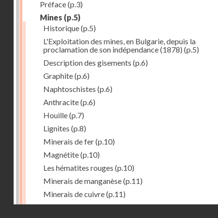
Préface
(p.3)
Mines
(p.5)
Historique
(p.5)
L'Exploitation des mines, en Bulgarie, depuis la
proclamation de son indépendance (1878)
(p.5)
Description des gisements
(p.6)
Graphite
(p.6)
Naphtoschistes
(p.6)
Anthracite
(p.6)
Houille
(p.7)
Lignites
(p.8)
Minerais de fer
(p.10)
Magnétite
(p.10)
Les hématites rouges
(p.10)
Minerais de manganèse
(p.11)
Minerais de cuivre
(p.11)
Minerais de plomb
(p.12)
Droits réservés - CNAM