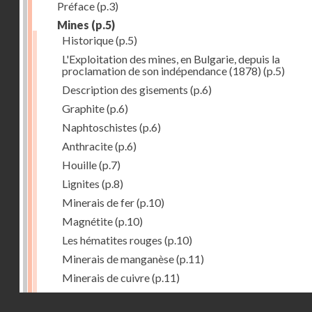
Préface
(p.3)
Mines
(p.5)
Historique
(p.5)
L'Exploitation des mines, en Bulgarie, depuis la
proclamation de son indépendance (1878)
(p.5)
Description des gisements
(p.6)
Graphite
(p.6)
Naphtoschistes
(p.6)
Anthracite
(p.6)
Houille
(p.7)
Lignites
(p.8)
Minerais de fer
(p.10)
Magnétite
(p.10)
Les hématites rouges
(p.10)
Minerais de manganèse
(p.11)
Minerais de cuivre
(p.11)
Minerais de plomb
(p.12)
Droits réservés - CNAM