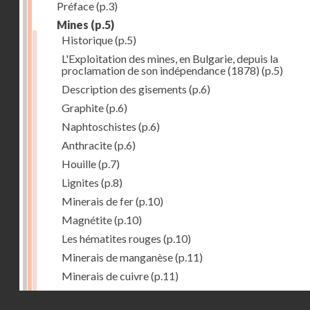
Préface
(p.3)
Mines
(p.5)
Historique
(p.5)
L'Exploitation des mines, en Bulgarie, depuis la
proclamation de son indépendance (1878)
(p.5)
Description des gisements
(p.6)
Graphite
(p.6)
Naphtoschistes
(p.6)
Anthracite
(p.6)
Houille
(p.7)
Lignites
(p.8)
Minerais de fer
(p.10)
Magnétite
(p.10)
Les hématites rouges
(p.10)
Minerais de manganèse
(p.11)
Minerais de cuivre
(p.11)
Minerais de plomb
(p.12)
Droits réservés - CNAM