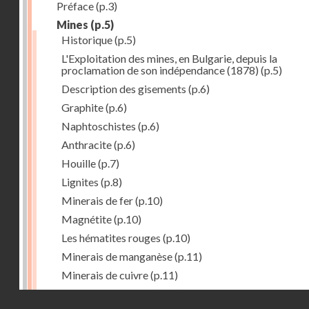
Préface
(p.3)
Mines
(p.5)
Historique
(p.5)
L'Exploitation des mines, en Bulgarie, depuis la
proclamation de son indépendance (1878)
(p.5)
Description des gisements
(p.6)
Graphite
(p.6)
Naphtoschistes
(p.6)
Anthracite
(p.6)
Houille
(p.7)
Lignites
(p.8)
Minerais de fer
(p.10)
Magnétite
(p.10)
Les hématites rouges
(p.10)
Minerais de manganèse
(p.11)
Minerais de cuivre
(p.11)
Minerais de plomb
(p.12)
Droits réservés - CNAM