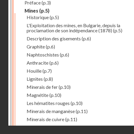
Préface
(p.3)
Mines
(p.5)
Historique
(p.5)
L'Exploitation des mines, en Bulgarie, depuis la
proclamation de son indépendance (1878)
(p.5)
Description des gisements
(p.6)
Graphite
(p.6)
Naphtoschistes
(p.6)
Anthracite
(p.6)
Houille
(p.7)
Lignites
(p.8)
Minerais de fer
(p.10)
Magnétite
(p.10)
Les hématites rouges
(p.10)
Minerais de manganèse
(p.11)
Minerais de cuivre
(p.11)
Minerais de plomb
(p.12)
Droits réservés - CNAM