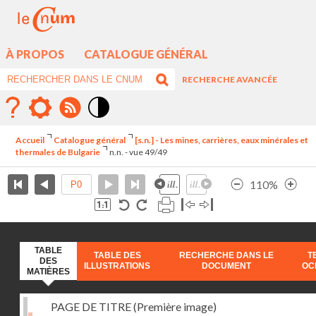
À PROPOS
CATALOGUE GÉNÉRAL
RECHERCHE AVANCÉE
Mode
contraste
Accueil
Catalogue général
[s.n.] - Les mines, carrières, eaux minérales et
élévé
thermales de Bulgarie
n.n. - vue 49/49
110%
TABLE
TABLE DES
RECHERCHE DANS LE
T
DES
ILLUSTRATIONS
DOCUMENT
OC
MATIÈRES
PAGE DE TITRE (Première image)