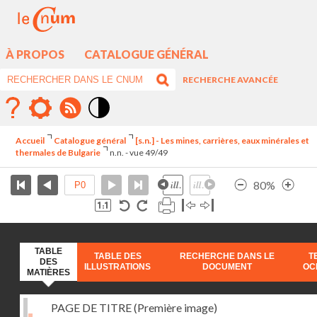
À PROPOS
CATALOGUE GÉNÉRAL
RECHERCHE AVANCÉE
Mode
contraste
Accueil
Catalogue général
[s.n.] - Les mines, carrières, eaux minérales et
élévé
thermales de Bulgarie
n.n. - vue 49/49
80%
TABLE
TABLE DES
RECHERCHE DANS LE
T
DES
ILLUSTRATIONS
DOCUMENT
OC
MATIÈRES
PAGE DE TITRE (Première image)