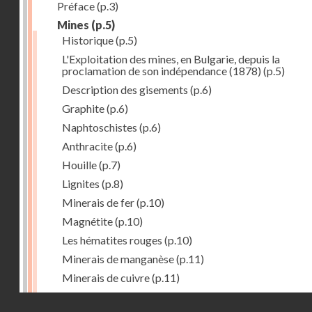
Préface
(p.3)
Mines
(p.5)
Historique
(p.5)
L'Exploitation des mines, en Bulgarie, depuis la
proclamation de son indépendance (1878)
(p.5)
Description des gisements
(p.6)
Graphite
(p.6)
Naphtoschistes
(p.6)
Anthracite
(p.6)
Houille
(p.7)
Lignites
(p.8)
Minerais de fer
(p.10)
Magnétite
(p.10)
Les hématites rouges
(p.10)
Minerais de manganèse
(p.11)
Minerais de cuivre
(p.11)
Minerais de plomb
(p.12)
Droits réservés - CNAM