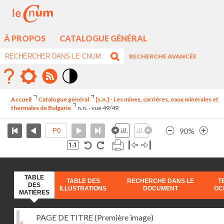
À PROPOS
CATALOGUE GÉNÉRAL
RECHERCHE AVANCÉE
Mode
contraste
Accueil
Catalogue général
[s.n.] - Les mines, carrières, eaux minérales et
élévé
thermales de Bulgarie
n.n. - vue 49/49
90%
TABLE
TABLE DES
RECHERCHE DANS LE
T
DES
ILLUSTRATIONS
DOCUMENT
OC
MATIÈRES
PAGE DE TITRE (Première image)