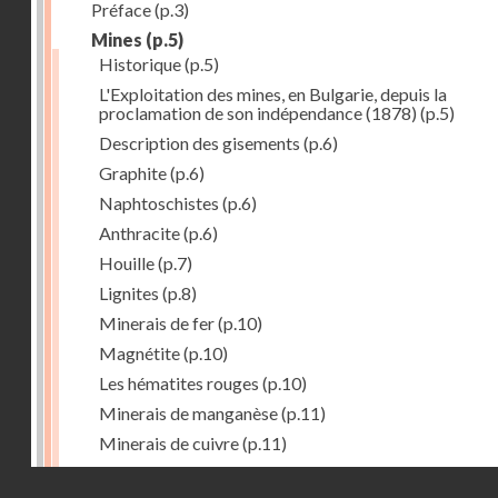
Préface
(p.3)
Mines
(p.5)
Historique
(p.5)
L'Exploitation des mines, en Bulgarie, depuis la
proclamation de son indépendance (1878)
(p.5)
Description des gisements
(p.6)
Graphite
(p.6)
Naphtoschistes
(p.6)
Anthracite
(p.6)
Houille
(p.7)
Lignites
(p.8)
Minerais de fer
(p.10)
Magnétite
(p.10)
Les hématites rouges
(p.10)
Minerais de manganèse
(p.11)
Minerais de cuivre
(p.11)
Minerais de plomb
(p.12)
Droits réservés - CNAM