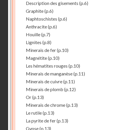
Description des gisements
(p.6)
Graphite
(p.6)
Naphtoschistes
(p.6)
Anthracite
(p.6)
Houille
(p.7)
Lignites
(p.8)
Minerais de fer
(p.10)
Magnétite
(p.10)
Les hématites rouges
(p.10)
Minerais de manganèse
(p.11)
Minerais de cuivre
(p.11)
Minerais de plomb
(p.12)
Or
(p.13)
Minerais de chrome
(p.13)
Le rutile
(p.13)
La pyrite de fer
(p.13)
Gypse
(p.13)