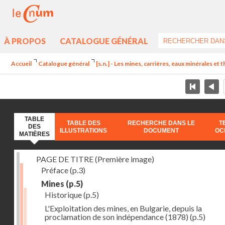
À PROPOS
CATALOGUE GÉNÉRAL
Accueil
Catalogue général
[s.n.] - Les mines, carrières, eaux minérales et
TABLE
TABLE DES
RECHERCHE DANS LE
T
DES
ILLUSTRATIONS
DOCUMENT
OC
MATIÈRES
PAGE DE TITRE (Première image)
Préface
(p.3)
Mines
(p.5)
Historique
(p.5)
L'Exploitation des mines, en Bulgarie, depuis la
proclamation de son indépendance (1878)
(p.5)