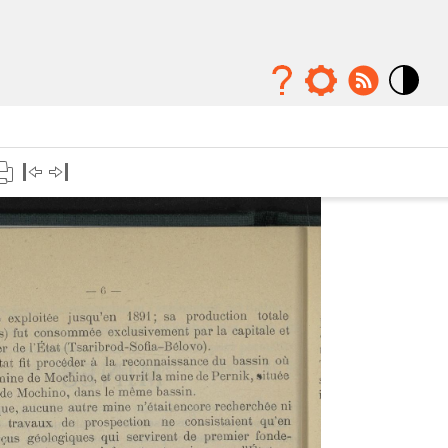
Mode
contraste
élévé