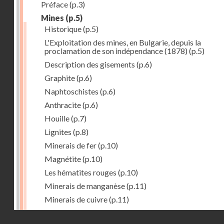
Préface
(p.3)
Mines
(p.5)
Historique
(p.5)
L'Exploitation des mines, en Bulgarie, depuis la
proclamation de son indépendance (1878)
(p.5)
Description des gisements
(p.6)
Graphite
(p.6)
Naphtoschistes
(p.6)
Anthracite
(p.6)
Houille
(p.7)
Lignites
(p.8)
Minerais de fer
(p.10)
Magnétite
(p.10)
Les hématites rouges
(p.10)
Minerais de manganèse
(p.11)
Minerais de cuivre
(p.11)
Minerais de plomb
(p.12)
Droits réservés - CNAM