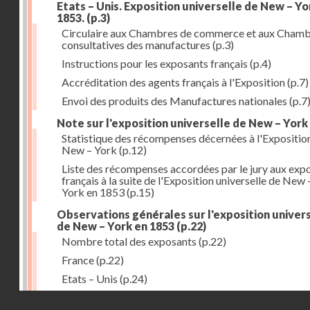
Etats – Unis. Exposition universelle de New – Yo
1853.
(p.3)
Circulaire aux Chambres de commerce et aux Cham
consultatives des manufactures
(p.3)
Instructions pour les exposants français
(p.4)
Accréditation des agents français à l'Exposition
(p.7)
Envoi des produits des Manufactures nationales
(p.7
Note sur l'exposition universelle de New – York
Statistique des récompenses décernées à l'Expositio
New – York
(p.12)
Liste des récompenses accordées par le jury aux exp
français à la suite de l'Exposition universelle de New 
York en 1853
(p.15)
Observations générales sur l'exposition univer
de New – York en 1853
(p.22)
Nombre total des exposants
(p.22)
France
(p.22)
Etats – Unis
(p.24)
Grande – Bretagne
(p.27)
Droits réservés - CNAM