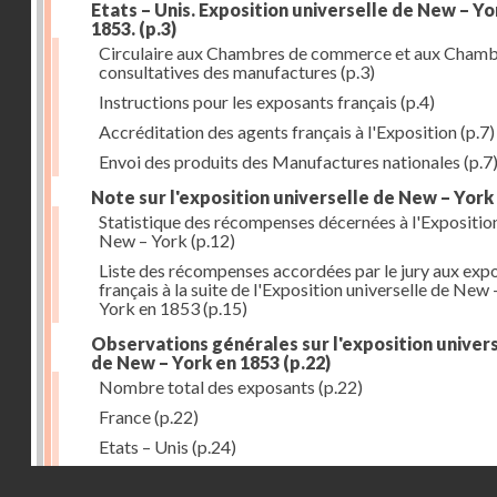
Etats – Unis. Exposition universelle de New – Yo
1853.
(p.3)
Circulaire aux Chambres de commerce et aux Cham
consultatives des manufactures
(p.3)
Instructions pour les exposants français
(p.4)
Accréditation des agents français à l'Exposition
(p.7)
Envoi des produits des Manufactures nationales
(p.7
Note sur l'exposition universelle de New – York
Statistique des récompenses décernées à l'Expositio
New – York
(p.12)
Liste des récompenses accordées par le jury aux exp
français à la suite de l'Exposition universelle de New 
York en 1853
(p.15)
Observations générales sur l'exposition univer
de New – York en 1853
(p.22)
Nombre total des exposants
(p.22)
France
(p.22)
Etats – Unis
(p.24)
Grande – Bretagne
(p.27)
Droits réservés - CNAM