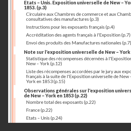
Etats – Unis. Exposition universelle de New – Yo
1853.
(p.3)
Circulaire aux Chambres de commerce et aux Cham
consultatives des manufactures
(p.3)
Instructions pour les exposants français
(p.4)
Accréditation des agents français à l'Exposition
(p.7)
Envoi des produits des Manufactures nationales
(p.7
Note sur l'exposition universelle de New – York
Statistique des récompenses décernées à l'Expositio
New – York
(p.12)
Liste des récompenses accordées par le jury aux exp
français à la suite de l'Exposition universelle de New 
York en 1853
(p.15)
Observations générales sur l'exposition univer
de New – York en 1853
(p.22)
Nombre total des exposants
(p.22)
France
(p.22)
Etats – Unis
(p.24)
Grande – Bretagne
(p.27)
Droits réservés - CNAM