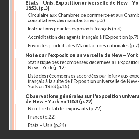
Etats – Unis. Exposition universelle de New – Yo
1853.
(p.3)
Circulaire aux Chambres de commerce et aux Cham
consultatives des manufactures
(p.3)
Instructions pour les exposants français
(p.4)
Accréditation des agents français à l'Exposition
(p.7)
Envoi des produits des Manufactures nationales
(p.7
Note sur l'exposition universelle de New – York
Statistique des récompenses décernées à l'Expositio
New – York
(p.12)
Liste des récompenses accordées par le jury aux exp
français à la suite de l'Exposition universelle de New 
York en 1853
(p.15)
Observations générales sur l'exposition univer
de New – York en 1853
(p.22)
Nombre total des exposants
(p.22)
France
(p.22)
Etats – Unis
(p.24)
Grande – Bretagne
(p.27)
Droits réservés - CNAM