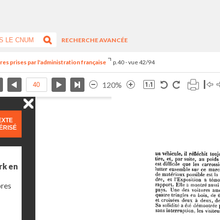
RECHERCHE AVANCÉE
es prises par l'administration française
p.40 - vue 42/94
120%
EXTE
ÉRISÉ
rk en
bres