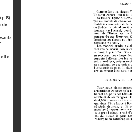
)
(p.8)
n de
osants
–
selle