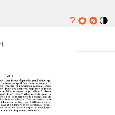
Mode
contraste
élévé