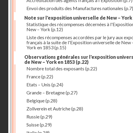
Accréditation des agents français à l'Exposition
(p.7)
Envoi des produits des Manufactures nationales
(p.7
Note sur l'exposition universelle de New – York
Statistique des récompenses décernées à l'Expositio
New – York
(p.12)
Liste des récompenses accordées par le jury aux exp
français à la suite de l'Exposition universelle de New 
York en 1853
(p.15)
Observations générales sur l'exposition univer
de New – York en 1853
(p.22)
Nombre total des exposants
(p.22)
France
(p.22)
Etats – Unis
(p.24)
Grande – Bretagne
(p.27)
Belgique
(p.28)
Zollverein et Autriche
(p.28)
Russie
(p.29)
Suisse
(p.29)
Italie
(p.29)