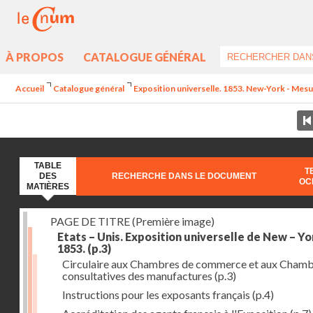
À PROPOS
CATALOGUE GÉNÉRAL
Accueil
Catalogue général
Exposition universelle. 1853. New-York - Mesur
TABLE
T
DES
RECHERCHE DANS LE DOCUMENT
OC
MATIÈRES
PAGE DE TITRE (Première image)
Etats – Unis. Exposition universelle de New – Yo
1853.
(p.3)
Circulaire aux Chambres de commerce et aux Cham
consultatives des manufactures
(p.3)
Instructions pour les exposants français
(p.4)