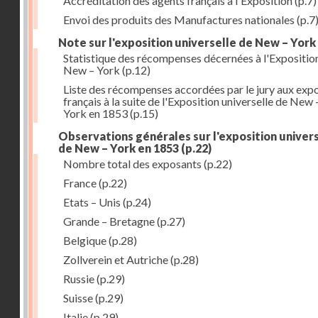
Accréditation des agents français à l'Exposition
(p.7)
Envoi des produits des Manufactures nationales
(p.7
Note sur l'exposition universelle de New – York
Statistique des récompenses décernées à l'Expositio
New – York
(p.12)
Liste des récompenses accordées par le jury aux exp
français à la suite de l'Exposition universelle de New 
York en 1853
(p.15)
Observations générales sur l'exposition univer
de New – York en 1853
(p.22)
Nombre total des exposants
(p.22)
France
(p.22)
Etats – Unis
(p.24)
Grande – Bretagne
(p.27)
Belgique
(p.28)
Zollverein et Autriche
(p.28)
Russie
(p.29)
Suisse
(p.29)
Italie
(p.29)