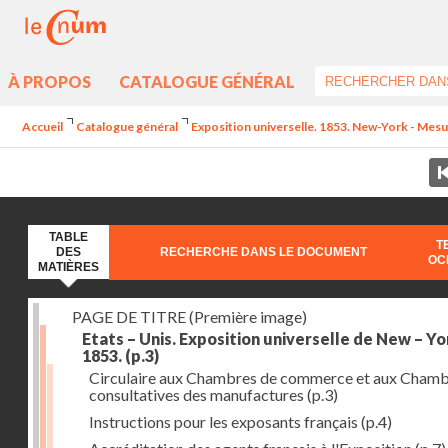
À PROPOS
CATALOGUE GÉNÉRAL
Accueil
Catalogue général
Exposition universelle. 1853. New-York - Mesur
TABLE
T
DES
RECHERCHE DANS LE DOCUMENT
OC
MATIÈRES
PAGE DE TITRE (Première image)
Etats – Unis. Exposition universelle de New – Yo
1853.
(p.3)
Circulaire aux Chambres de commerce et aux Cham
consultatives des manufactures
(p.3)
Instructions pour les exposants français
(p.4)