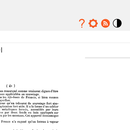
Mode
contraste
élévé