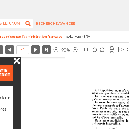
RECHERCHE AVANCÉE
es prises par l'administration française
p.41 - vue 43/94
90%
EXTE
ÉRISÉ
rk en
bres