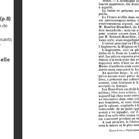
)
(p.8)
n de
osants
–
selle