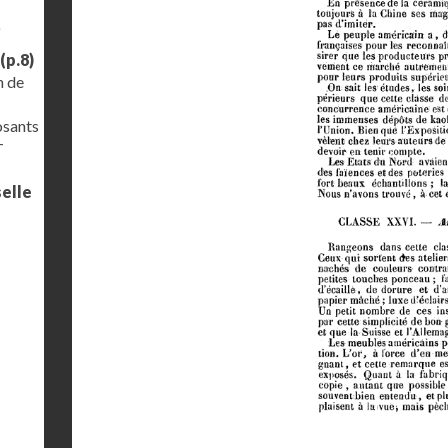
)
(p.8)
n de
osants
–
selle