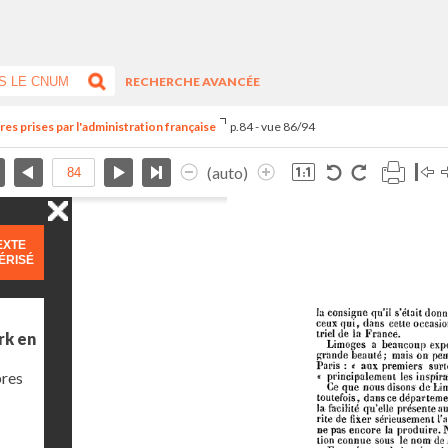
RECHERCHE AVANCÉE
es prises par l'administration française
p.84 - vue 86/94
(auto)
EXTE
ÉRISÉ
rk en
bres