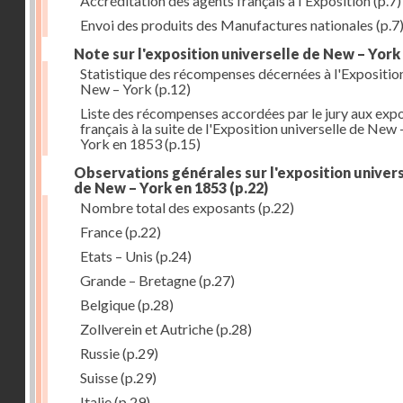
Accréditation des agents français à l'Exposition
(p.7)
Envoi des produits des Manufactures nationales
(p.7
Note sur l'exposition universelle de New – York
Statistique des récompenses décernées à l'Expositio
New – York
(p.12)
Liste des récompenses accordées par le jury aux exp
français à la suite de l'Exposition universelle de New 
York en 1853
(p.15)
Observations générales sur l'exposition univer
de New – York en 1853
(p.22)
Nombre total des exposants
(p.22)
France
(p.22)
Etats – Unis
(p.24)
Grande – Bretagne
(p.27)
Belgique
(p.28)
Zollverein et Autriche
(p.28)
Russie
(p.29)
Suisse
(p.29)
Italie
(p.29)