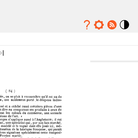
Mode
contraste
élévé