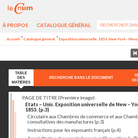
À PROPOS
CATALOGUE GÉNÉRAL
Accueil
Catalogue général
Exposition universelle. 1853. New-York - Mesur
TABLE
T
DES
RECHERCHE DANS LE DOCUMENT
OC
MATIÈRES
PAGE DE TITRE (Première image)
Etats – Unis. Exposition universelle de New – Yo
1853.
(p.3)
Circulaire aux Chambres de commerce et aux Cham
consultatives des manufactures
(p.3)
Instructions pour les exposants français
(p.4)