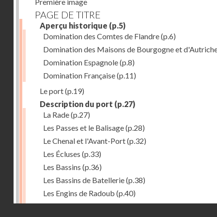
Première image
PAGE DE TITRE
Aperçu historique
(p.5)
Domination des Comtes de Flandre
(p.6)
Domination des Maisons de Bourgogne et d'Autrich
Domination Espagnole
(p.8)
Domination Française
(p.11)
Le port
(p.19)
Description du port
(p.27)
La Rade
(p.27)
Les Passes et le Balisage
(p.28)
Le Chenal et l'Avant-Port
(p.32)
Les Écluses
(p.33)
Les Bassins
(p.36)
Les Bassins de Batellerie
(p.38)
Les Engins de Radoub
(p.40)
L'Outillage du Port
(p.41)
Droits réservés - CNAM