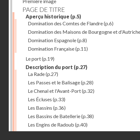
Première image
PAGE DE TITRE
Aperçu historique
(p.5)
Domination des Comtes de Flandre
(p.6)
Domination des Maisons de Bourgogne et d'Autrich
Domination Espagnole
(p.8)
Domination Française
(p.11)
Le port
(p.19)
Description du port
(p.27)
La Rade
(p.27)
Les Passes et le Balisage
(p.28)
Le Chenal et l'Avant-Port
(p.32)
Les Écluses
(p.33)
Les Bassins
(p.36)
Les Bassins de Batellerie
(p.38)
Les Engins de Radoub
(p.40)
L'Outillage du Port
(p.41)
Droits réservés - CNAM