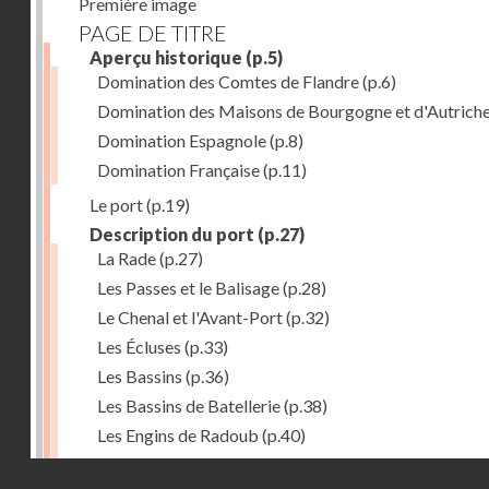
Première image
PAGE DE TITRE
Aperçu historique
(p.5)
Domination des Comtes de Flandre
(p.6)
Domination des Maisons de Bourgogne et d'Autrich
Domination Espagnole
(p.8)
Domination Française
(p.11)
Le port
(p.19)
Description du port
(p.27)
La Rade
(p.27)
Les Passes et le Balisage
(p.28)
Le Chenal et l'Avant-Port
(p.32)
Les Écluses
(p.33)
Les Bassins
(p.36)
Les Bassins de Batellerie
(p.38)
Les Engins de Radoub
(p.40)
L'Outillage du Port
(p.41)
Droits réservés - CNAM