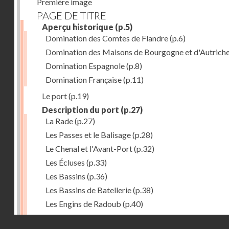
Première image
PAGE DE TITRE
Aperçu historique
(p.5)
Domination des Comtes de Flandre
(p.6)
Domination des Maisons de Bourgogne et d'Autrich
Domination Espagnole
(p.8)
Domination Française
(p.11)
Le port
(p.19)
Description du port
(p.27)
La Rade
(p.27)
Les Passes et le Balisage
(p.28)
Le Chenal et l'Avant-Port
(p.32)
Les Écluses
(p.33)
Les Bassins
(p.36)
Les Bassins de Batellerie
(p.38)
Les Engins de Radoub
(p.40)
L'Outillage du Port
(p.41)
Droits réservés - CNAM