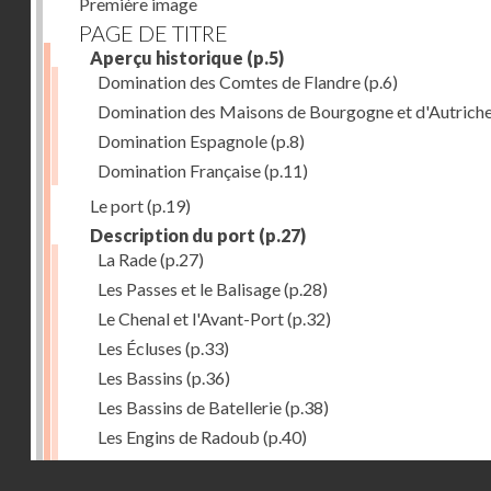
Première image
PAGE DE TITRE
Aperçu historique
(p.5)
Domination des Comtes de Flandre
(p.6)
Domination des Maisons de Bourgogne et d'Autrich
Domination Espagnole
(p.8)
Domination Française
(p.11)
Le port
(p.19)
Description du port
(p.27)
La Rade
(p.27)
Les Passes et le Balisage
(p.28)
Le Chenal et l'Avant-Port
(p.32)
Les Écluses
(p.33)
Les Bassins
(p.36)
Les Bassins de Batellerie
(p.38)
Les Engins de Radoub
(p.40)
L'Outillage du Port
(p.41)
Droits réservés - CNAM