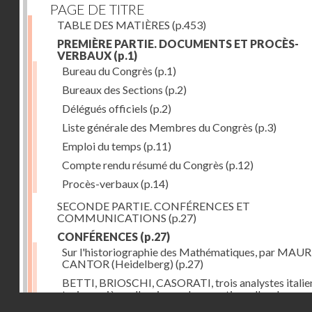
PAGE DE TITRE
TABLE DES MATIÈRES
(p.453)
PREMIÈRE PARTIE. DOCUMENTS ET PROCÈS-
VERBAUX
(p.1)
Bureau du Congrès
(p.1)
Bureaux des Sections
(p.2)
Délégués officiels
(p.2)
Liste générale des Membres du Congrès
(p.3)
Emploi du temps
(p.11)
Compte rendu résumé du Congrès
(p.12)
Procès-verbaux
(p.14)
SECONDE PARTIE. CONFÉRENCES ET
COMMUNICATIONS
(p.27)
CONFÉRENCES
(p.27)
Sur l'historiographie des Mathématiques, par MAU
CANTOR (Heidelberg)
(p.27)
BETTI, BRIOSCHI, CASORATI, trois analystes italie
trois manières d'envisager les questions d'analyse, pa
Droits réservés - CNAM
VITO VOLTERRA (Rome)
(p.43)