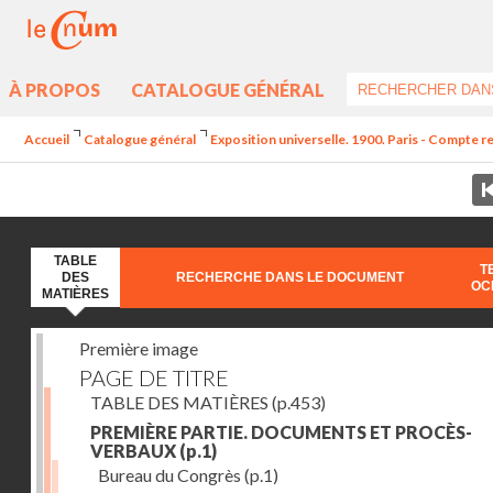
À PROPOS
CATALOGUE GÉNÉRAL
Accueil
Catalogue général
Exposition universelle. 1900. Paris - Compte r
TABLE
T
DES
RECHERCHE DANS LE DOCUMENT
OC
MATIÈRES
Première image
PAGE DE TITRE
TABLE DES MATIÈRES
(p.453)
PREMIÈRE PARTIE. DOCUMENTS ET PROCÈS-
VERBAUX
(p.1)
Bureau du Congrès
(p.1)