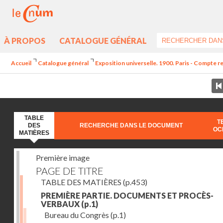
À PROPOS
CATALOGUE GÉNÉRAL
Accueil
Catalogue général
Exposition universelle. 1900. Paris - Compte r
TABLE
T
DES
RECHERCHE DANS LE DOCUMENT
OC
MATIÈRES
Première image
PAGE DE TITRE
TABLE DES MATIÈRES
(p.453)
PREMIÈRE PARTIE. DOCUMENTS ET PROCÈS-
VERBAUX
(p.1)
Bureau du Congrès
(p.1)