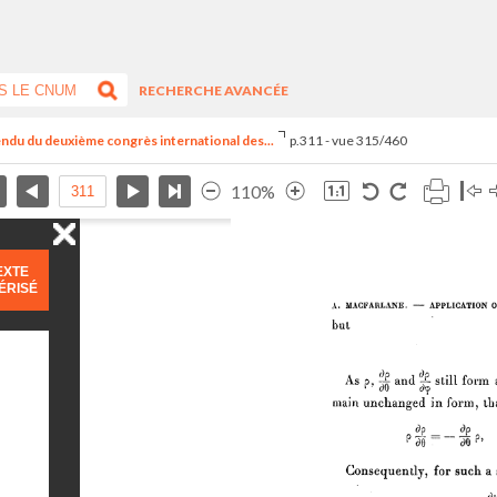
RECHERCHE AVANCÉE
endu du deuxième congrès international des...
p.311 - vue 315/460
110%
EXTE
ÉRISÉ