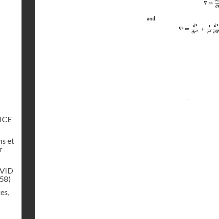
RICE
ns et
r
AVID
.58)
es,