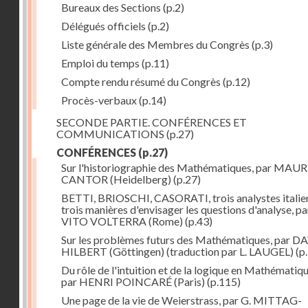
Bureaux des Sections
(p.2)
Délégués officiels
(p.2)
Liste générale des Membres du Congrès
(p.3)
Emploi du temps
(p.11)
Compte rendu résumé du Congrès
(p.12)
Procès-verbaux
(p.14)
SECONDE PARTIE. CONFÉRENCES ET
COMMUNICATIONS
(p.27)
CONFÉRENCES
(p.27)
Sur l'historiographie des Mathématiques, par MAU
CANTOR (Heidelberg)
(p.27)
BETTI, BRIOSCHI, CASORATI, trois analystes italie
trois manières d'envisager les questions d'analyse, pa
VITO VOLTERRA (Rome)
(p.43)
Sur les problèmes futurs des Mathématiques, par D
HILBERT (Göttingen) (traduction par L. LAUGEL)
(p
Du rôle de l'intuition et de la logique en Mathématiqu
par HENRI POINCARÉ (Paris)
(p.115)
Une page de la vie de Weierstrass, par G. MITTAG-