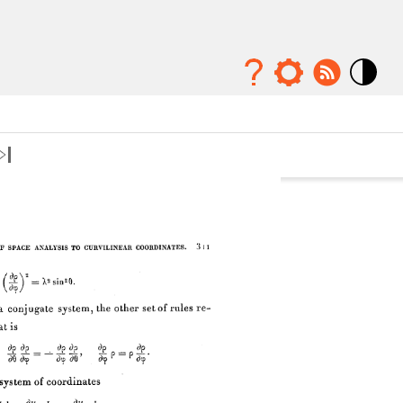
Mode
contraste
élévé